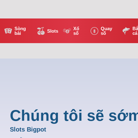
sòng
xổ
quay
bắn
slots
bài
số
số
cá
Chúng tôi sẽ sớm
Slots Bigpot