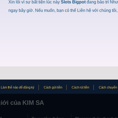
Xin lỗi vì sự bất tiện lúc này
Slots Bigpot
đang bảo trì Nhưn
ngay bây giờ. Nếu muốn, bạn có thể Liên hệ với chúng tôi,
Làm thế nào để đăng ký
Cách gửi tiền
Cách rút tiền
Cách chuyển
iới của KIM SA