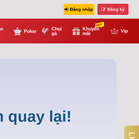
Đăng nhập
Đăng ký
chọi
khuyến
vip
poker
gà
mãi
 quay lại!