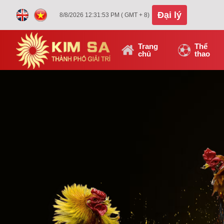
Đại lý
8/8/2026 12:31:54 PM ( GMT + 8)
trang
thể
chủ
thao