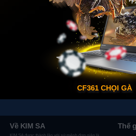
CF361 CHỌI GÀ
Về KIM SA
Thế g
KIM SA được thành lập với sứ mệnh đơn giản là