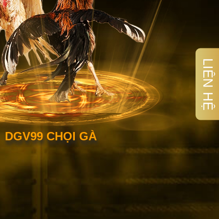
LIÊN HỆ
DGV99 CHỌI GÀ