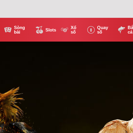
sòng
xổ
quay
bắn
slots
bài
số
số
cá