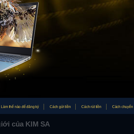
Làm thế nào để đăng ký
Cách gửi tiền
Cách rút tiền
Cách chuyển
iới của KIM SA