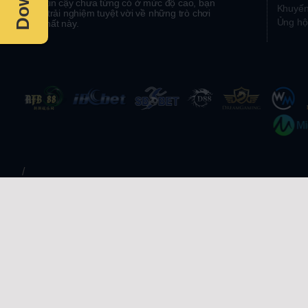
đáng tin cậy chưa từng có ở mức độ cao, bạn
Khuyến
sẽ có trải nghiệm tuyệt vời về những trò chơi
Ủng hộ
hay nhất này.
/